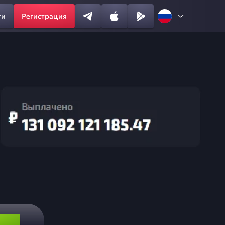
ти
Регистрация