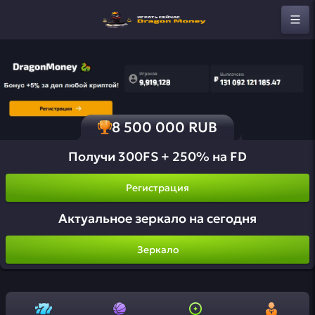
8 500 000 RUB
Получи 300FS + 250% на FD
Регистрация
Актуальное зеркало на сегодня
Зеркало