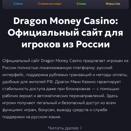
Слоты
Ставки на спорт
Столы
Игры Live
Dragon Money Casino:
Официальный сайт для
игроков из России
Официальный сайт Dragon Money Casino предлагает игрокам из
России полностью локализованную платформу: русский
интерфейс, поддержка рублевых транзакций и методы оплаты,
удобные для жителей РФ. Драгон Мани Казино гарантирует
стабильность доступа даже при блокировках — с помощью
рабочих зеркал и автоматических перенаправлений. Здесь
игроки получают легальный и безопасный доступ ко всем
функциям: играм, бонусам, выводу средств и службе
поддержки на русском языке.
Читать далее