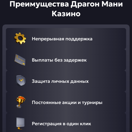
Преимущества Драгон Мани
Казино
Непрерывная поддержка
Выплаты без задержек
Защита личных данных
Постоянные акции и турниры
Регистрация в один клик