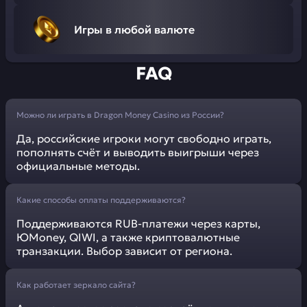
Игры в любой валюте
FAQ
Можно ли играть в Dragon Money Casino из России?
Да, российские игроки могут свободно играть,
пополнять счёт и выводить выигрыши через
официальные методы.
Какие способы оплаты поддерживаются?
Поддерживаются RUB-платежи через карты,
ЮMoney, QIWI, а также криптовалютные
транзакции. Выбор зависит от региона.
Как работает зеркало сайта?