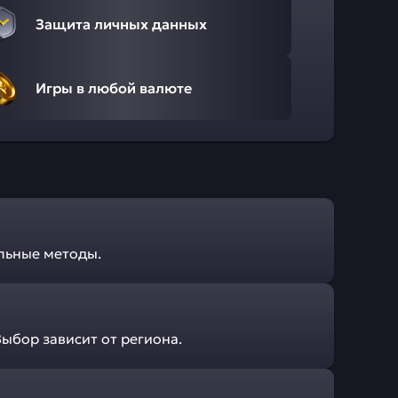
Защита личных данных
Игры в любой валюте
альные методы.
ыбор зависит от региона.