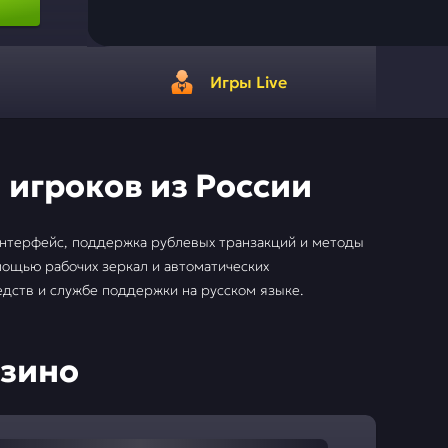
Игры Live
 игроков из России
интерфейс, поддержка рублевых транзакций и методы
мощью рабочих зеркал и автоматических
едств и службе поддержки на русском языке.
азино