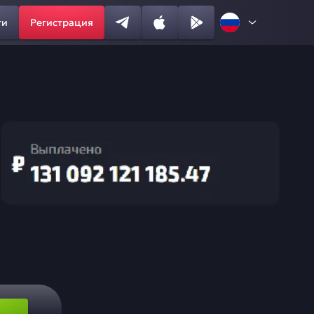
ти
Регистрация