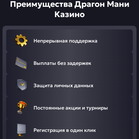
Преимущества Драгон Мани
Казино
Непрерывная поддержка
Выплаты без задержек
Защита личных данных
Постоянные акции и турниры
Регистрация в один клик